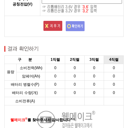
공칭전압(V)
구 분
1직렬
2직렬
3직렬
4직렬
소비전력(Wh)
0
0
0
0
용량
암페어(Ah)
0
0
0
0
배터리 병렬수(P)
0
0
0
0
배터리 수량(개)
0
0
0
0
소비전류(A)
®
웰메이크
를 찾아주셔서 감사합니다^^